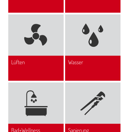
Aktuelles >
Lüften
Wasser
Bad+Wellness
Sanierung